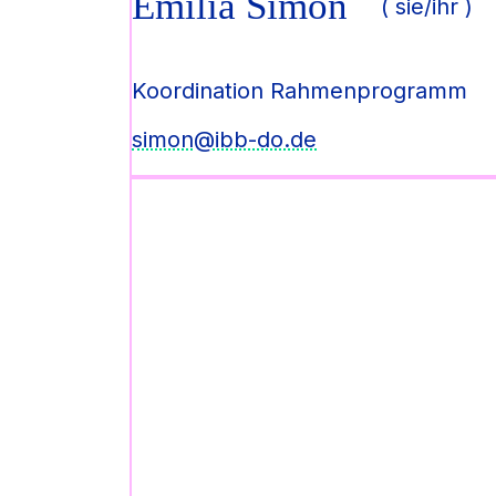
Emilia Simon
( sie/ihr )
Koordination Rahmenprogramm
simon@ibb-do.de