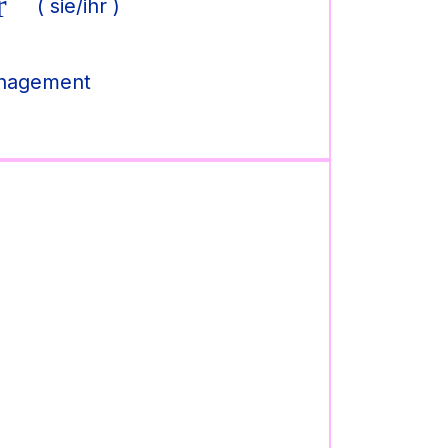
r
( sie/ihr )
anagement