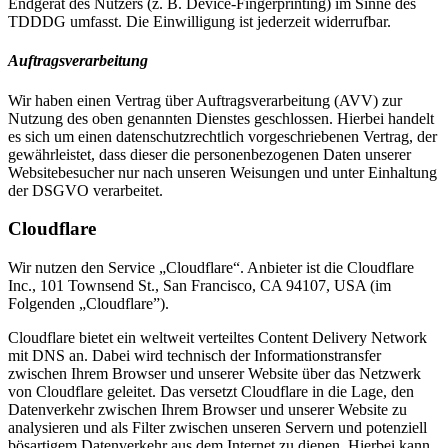
Endgerät des Nutzers (z. B. Device-Fingerprinting) im Sinne des
TDDDG umfasst. Die Einwilligung ist jederzeit widerrufbar.
Auftragsverarbeitung
Wir haben einen Vertrag über Auftragsverarbeitung (AVV) zur
Nutzung des oben genannten Dienstes geschlossen. Hierbei handelt
es sich um einen datenschutzrechtlich vorgeschriebenen Vertrag, der
gewährleistet, dass dieser die personenbezogenen Daten unserer
Websitebesucher nur nach unseren Weisungen und unter Einhaltung
der DSGVO verarbeitet.
Cloudflare
Wir nutzen den Service „Cloudflare“. Anbieter ist die Cloudflare
Inc., 101 Townsend St., San Francisco, CA 94107, USA (im
Folgenden „Cloudflare”).
Cloudflare bietet ein weltweit verteiltes Content Delivery Network
mit DNS an. Dabei wird technisch der Informationstransfer
zwischen Ihrem Browser und unserer Website über das Netzwerk
von Cloudflare geleitet. Das versetzt Cloudflare in die Lage, den
Datenverkehr zwischen Ihrem Browser und unserer Website zu
analysieren und als Filter zwischen unseren Servern und potenziell
bösartigem Datenverkehr aus dem Internet zu dienen. Hierbei kann