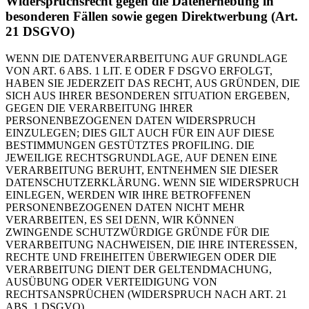
Widerspruchsrecht gegen die Datenerhebung in
besonderen Fällen sowie gegen Direktwerbung (Art.
21 DSGVO)
WENN DIE DATENVERARBEITUNG AUF GRUNDLAGE
VON ART. 6 ABS. 1 LIT. E ODER F DSGVO ERFOLGT,
HABEN SIE JEDERZEIT DAS RECHT, AUS GRÜNDEN, DIE
SICH AUS IHRER BESONDEREN SITUATION ERGEBEN,
GEGEN DIE VERARBEITUNG IHRER
PERSONENBEZOGENEN DATEN WIDERSPRUCH
EINZULEGEN; DIES GILT AUCH FÜR EIN AUF DIESE
BESTIMMUNGEN GESTÜTZTES PROFILING. DIE
JEWEILIGE RECHTSGRUNDLAGE, AUF DENEN EINE
VERARBEITUNG BERUHT, ENTNEHMEN SIE DIESER
DATENSCHUTZERKLÄRUNG. WENN SIE WIDERSPRUCH
EINLEGEN, WERDEN WIR IHRE BETROFFENEN
PERSONENBEZOGENEN DATEN NICHT MEHR
VERARBEITEN, ES SEI DENN, WIR KÖNNEN
ZWINGENDE SCHUTZWÜRDIGE GRÜNDE FÜR DIE
VERARBEITUNG NACHWEISEN, DIE IHRE INTERESSEN,
RECHTE UND FREIHEITEN ÜBERWIEGEN ODER DIE
VERARBEITUNG DIENT DER GELTENDMACHUNG,
AUSÜBUNG ODER VERTEIDIGUNG VON
RECHTSANSPRÜCHEN (WIDERSPRUCH NACH ART. 21
ABS. 1 DSGVO).