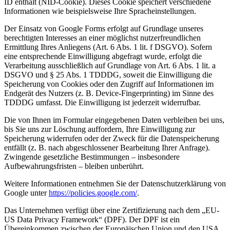
ID enthält (NID-Cookie). Dieses Cookie speichert verschiedene
Informationen wie beispielsweise Ihre Spracheinstellungen.
Der Einsatz von Google Forms erfolgt auf Grundlage unseres
berechtigten Interesses an einer möglichst nutzerfreundlichen
Ermittlung Ihres Anliegens (Art. 6 Abs. 1 lit. f DSGVO). Sofern
eine entsprechende Einwilligung abgefragt wurde, erfolgt die
Verarbeitung ausschließlich auf Grundlage von Art. 6 Abs. 1 lit. a
DSGVO und § 25 Abs. 1 TDDDG, soweit die Einwilligung die
Speicherung von Cookies oder den Zugriff auf Informationen im
Endgerät des Nutzers (z. B. Device-Fingerprinting) im Sinne des
TDDDG umfasst. Die Einwilligung ist jederzeit widerrufbar.
Die von Ihnen im Formular eingegebenen Daten verbleiben bei uns,
bis Sie uns zur Löschung auffordern, Ihre Einwilligung zur
Speicherung widerrufen oder der Zweck für die Datenspeicherung
entfällt (z. B. nach abgeschlossener Bearbeitung Ihrer Anfrage).
Zwingende gesetzliche Bestimmungen – insbesondere
Aufbewahrungsfristen – bleiben unberührt.
Weitere Informationen entnehmen Sie der Datenschutzerklärung von
Google unter
https://policies.google.com/
.
Das Unternehmen verfügt über eine Zertifizierung nach dem „EU-
US Data Privacy Framework“ (DPF). Der DPF ist ein
Übereinkommen zwischen der Europäischen Union und den USA,