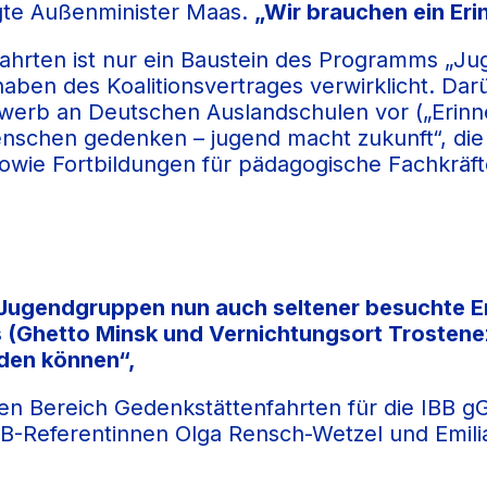
te Außenminister Maas.
„Wir brauchen ein Eri
hrten ist nur ein Baustein des Programms „Jug
aben des Koalitionsvertrages verwirklicht. Da
erb an Deutschen Auslandschulen vor („Erinne
enschen gedenken – jugend macht zukunft“, die
owie Fortbildungen für pädagogische Fachkräft
 Jugendgruppen nun auch seltener besuchte Er
s (Ghetto Minsk und Vernichtungsort Trostene
nden können“,
n Bereich Gedenkstättenfahrten für die IBB gG
B-Referentinnen Olga Rensch-Wetzel und Emilia