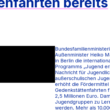
nfahrten bereits
Bundesfamilienministeri
Außenminister Heiko M
in Berlin die internati
Programms „Jugend erin
Nachricht für Jugendli
außerschulischen Juge
erhöht die Fördermittel
Gedenkstättenfahrten f
2,5 Millionen Euro. Da
Jugendgruppen zu Lern
werden. Mehr als 10.0