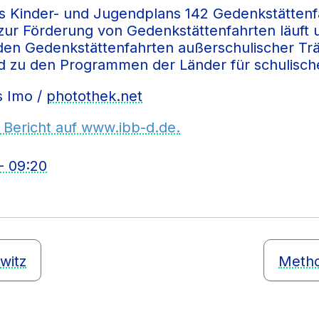
es Kinder- und Jugendplans 142 Gedenkstättenf
r Förderung von Gedenkstättenfahrten läuft un
n Gedenkstättenfahrten außerschulischer Träg
d zu den Programmen der Länder für schulisch
s Imo /
photothek.net
 Bericht auf www.ibb-d.de.
- 09:20
witz
Metho