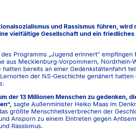
tionalsozialismus und Rassismus führen, wird 
ine vielfältige Gesellschaft und ein friedliches
 des Programms „Jugend erinnert“ empfingen Fa
he aus Mecklenburg-Vorpommern, Nordrhein-We
 hatten bereits an einer Gedenkstättenfahrt te
Lernorten der NS-Geschichte genähert hatten –
e.
, um der 13 Millionen Menschen zu gedenken, d
len“,
sagte Außenminister Heiko Maas im Denkm
s das größte Menschheitsverbrechen der Geschi
 und Ansporn zu einem Eintreten gegen Antisem
 und Rassismus.